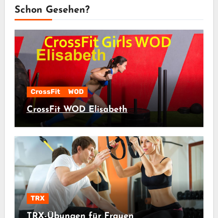
Schon Gesehen?
CrossFit
WOD
CrossFit WOD Elisabeth
TRX
TRX-Übungen für Frauen