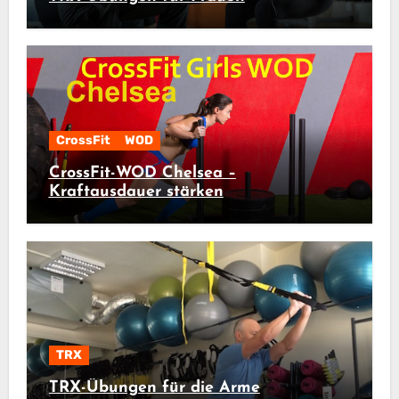
CrossFit
WOD
CrossFit-WOD Chelsea –
Kraftausdauer stärken
TRX
TRX-Übungen für die Arme