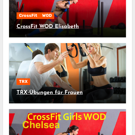
CrossFit
WOD
CrossFit WOD Elisabeth
TRX
TRX-Übungen für Frauen