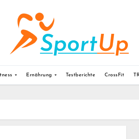
itness
Ernährung
Testberichte
CrossFit
T