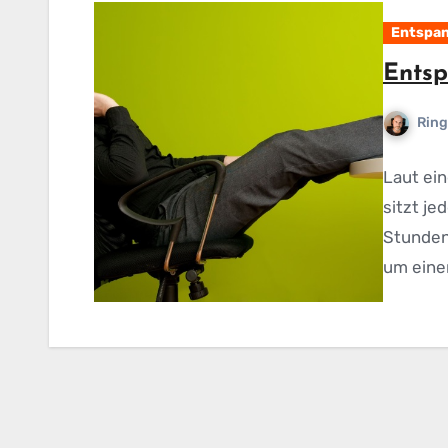
Entspa
Ents
Ring
Laut ein
sitzt je
Stunden 
um eine