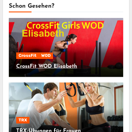
Schon Gesehen?
CrossFit
WOD
CrossFit WOD Elisabeth
TRX
TRX-Übungen für Frauen