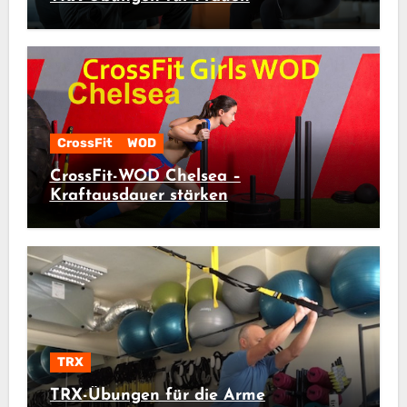
CrossFit
WOD
CrossFit-WOD Chelsea –
Kraftausdauer stärken
TRX
TRX-Übungen für die Arme