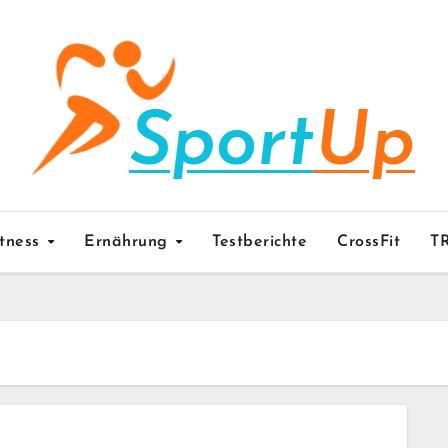
itness
Ernährung
Testberichte
CrossFit
T