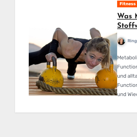
Fitness
Was M
Stoff
Ring
Metaboli
Functio
und allt
Function
und Wie