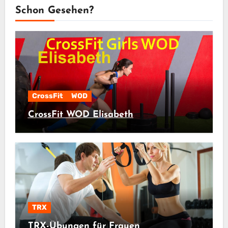
Schon Gesehen?
CrossFit
WOD
CrossFit WOD Elisabeth
TRX
TRX-Übungen für Frauen