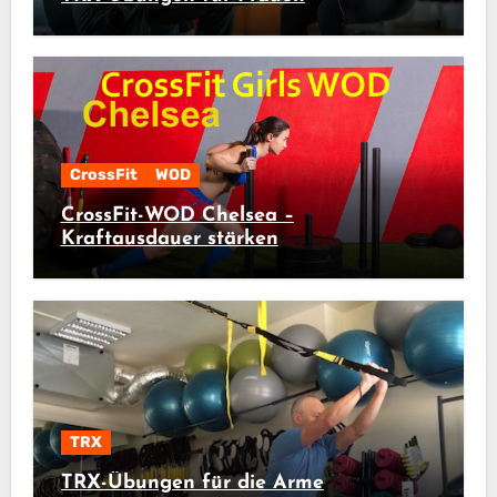
CrossFit
WOD
CrossFit-WOD Chelsea –
Kraftausdauer stärken
TRX
TRX-Übungen für die Arme