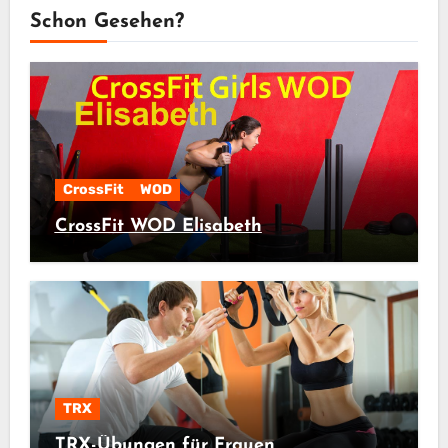
Schon Gesehen?
CrossFit
WOD
CrossFit WOD Elisabeth
TRX
TRX-Übungen für Frauen