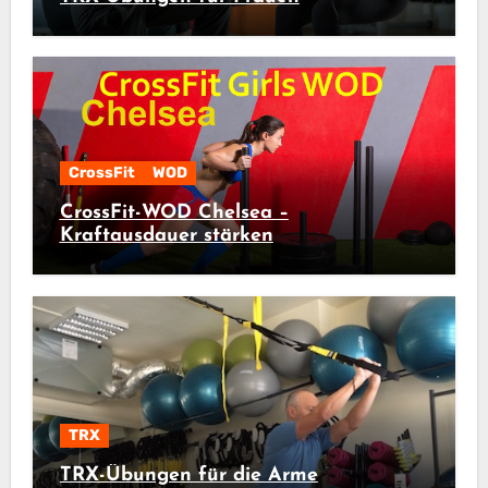
CrossFit
WOD
CrossFit-WOD Chelsea –
Kraftausdauer stärken
TRX
TRX-Übungen für die Arme