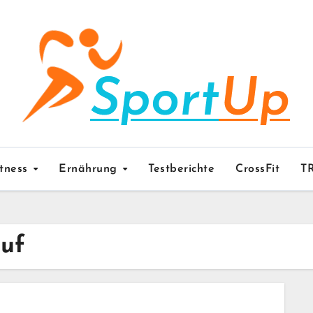
itness
Ernährung
Testberichte
CrossFit
T
uf