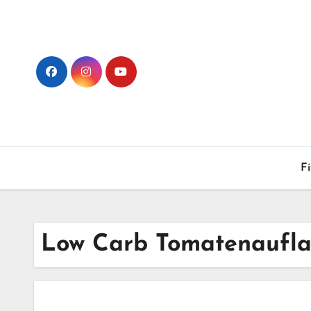
Skip
to
content
F
Low Carb Tomatenaufla