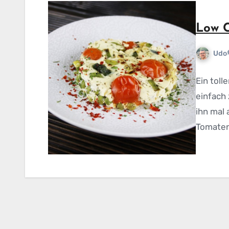
Low 
Udo
Ein toll
einfach
ihn mal
Tomatena