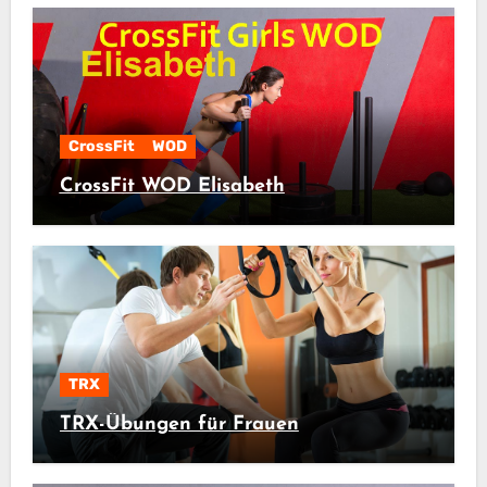
CrossFit
WOD
CrossFit WOD Elisabeth
TRX
TRX-Übungen für Frauen