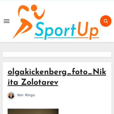
Skip
to
content
olgakickenberg_foto_Nik
ita Zolotarev
Von
Ringo