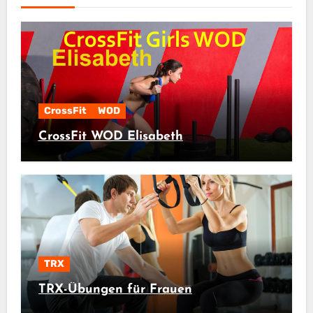
CrossFit
WOD
CrossFit WOD Elisabeth
TRX
TRX-Übungen für Frauen