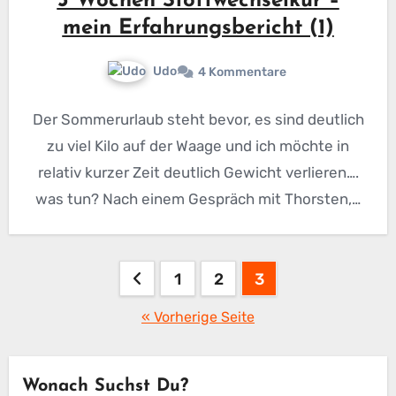
3 Wochen Stoffwechselkur –
mein Erfahrungsbericht (1)
Udo
4 Kommentare
Der Sommerurlaub steht bevor, es sind deutlich
zu viel Kilo auf der Waage und ich möchte in
relativ kurzer Zeit deutlich Gewicht verlieren….
was tun? Nach einem Gespräch mit Thorsten,…
Seitennummerierung
1
2
3
der
« Vorherige Seite
Beiträge
Wonach Suchst Du?