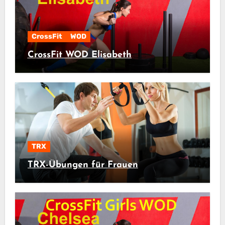
CrossFit
WOD
CrossFit WOD Elisabeth
TRX
TRX-Übungen für Frauen