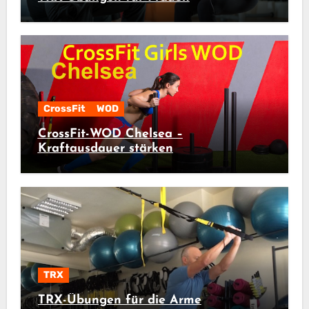
CrossFit
WOD
CrossFit-WOD Chelsea –
Kraftausdauer stärken
TRX
TRX-Übungen für die Arme