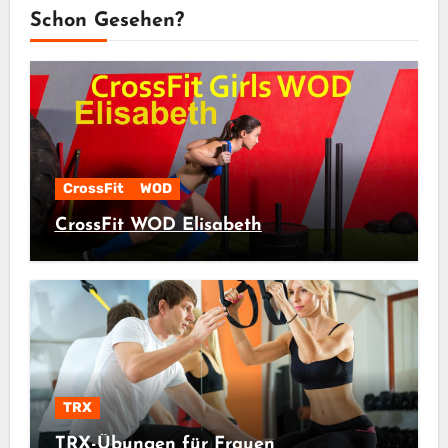
Schon Gesehen?
CrossFit
WOD
CrossFit WOD Elisabeth
TRX
TRX-Übungen für Frauen