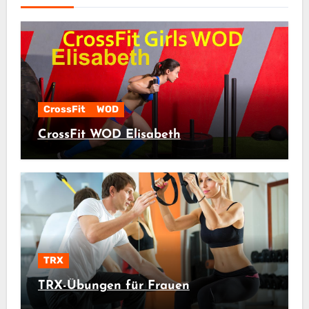
CrossFit
WOD
CrossFit WOD Elisabeth
TRX
TRX-Übungen für Frauen