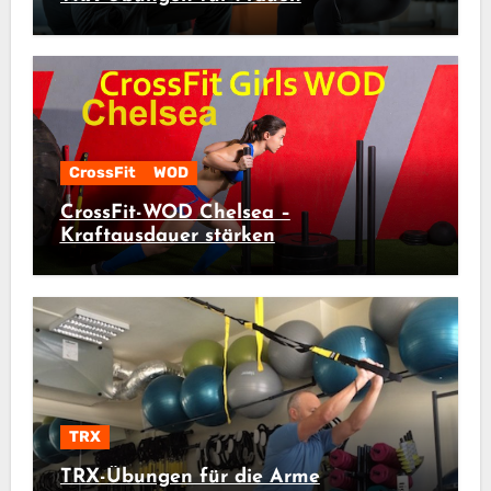
CrossFit
WOD
CrossFit-WOD Chelsea –
Kraftausdauer stärken
TRX
TRX-Übungen für die Arme