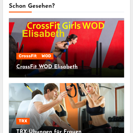
Schon Gesehen?
CrossFit
WOD
CrossFit WOD Elisabeth
TRX
TRX-Übungen für Frauen