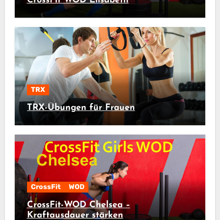
CrossFit WOD Elisabeth
TRX
TRX-Übungen für Frauen
CrossFit
WOD
CrossFit-WOD Chelsea –
Kraftausdauer stärken