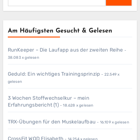
nach:
Am Häufigsten Gesucht & Gelesen
RunKeeper – Die Laufapp aus der zweiten Reihe
-
38.083 x gelesen
Geduld: Ein wichtiges Trainingsprinzip
- 22.549 x
gelesen
3 Wochen Stoffwechselkur – mein
Erfahrungsbericht (1)
- 18.628 x gelesen
TRX-Übungen für den Muskelaufbau
- 16.109 x gelesen
CrossFit WOD Elisabeth
- 14.254 x gelesen